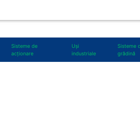
Sisteme de
Uşi
Sisteme 
acţionare
industriale
grădină
eligente
tare
ă și