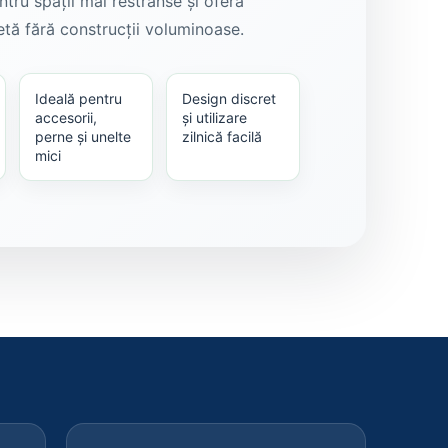
ntru spații mai restrânse și oferă
etă fără construcții voluminoase.
Ideală pentru
Design discret
accesorii,
și utilizare
perne și unelte
zilnică facilă
mici