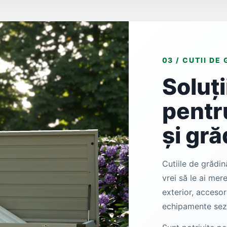
03 / CUTII DE
Soluț
pentru
și gră
Cutiile de grădin
vrei să le ai mer
exterior, accesor
echipamente sez