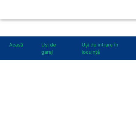
Acasă
Uşi de
Uşi de intrare în
garaj
locuinţă
HÖRMANN STORAGE SYSTEMS
Soluții int
de depozi
pentru cas