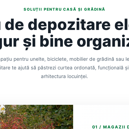
SOLUȚII PENTRU CASĂ ȘI GRĂDINĂ
 de depozitare e
gur și bine organi
pațiu pentru unelte, biciclete, mobilier de grădină sau l
re te ajută să păstrezi curtea ordonată, funcțională și 
arhitectura locuinței.
01 / MAGAZII