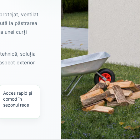
rotejat, ventilat
ută la păstrarea
a unei curți
ehnică, soluția
aspect exterior
Acces rapid și
comod în
sezonul rece