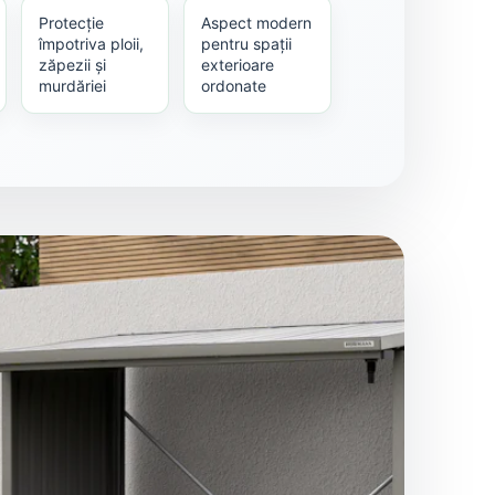
Protecție
Aspect modern
împotriva ploii,
pentru spații
zăpezii și
exterioare
murdăriei
ordonate