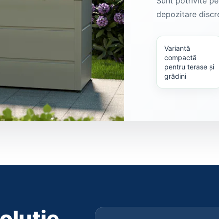
Sunt potrivite pe
depozitare discr
Variantă
compactă
pentru terase și
grădini
oluție