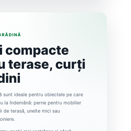
 GRĂDINĂ
ii compacte
 terase, curți
dini
ă sunt ideale pentru obiectele pe care
eu la îndemână: perne pentru mobilier
ii de terasă, unelte mici sau
oniere.