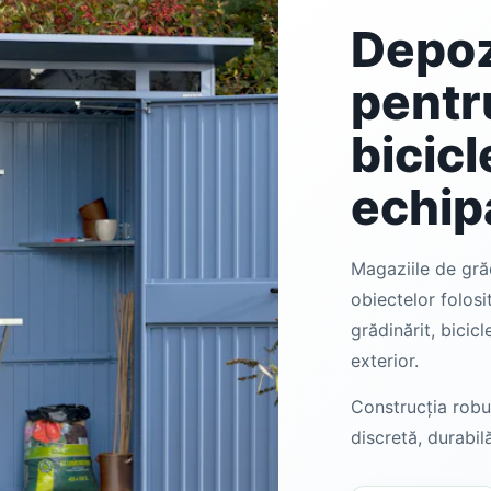
Depoz
pentr
bicicl
echi
Magaziile de gră
obiectelor folosit
grădinărit, bicic
exterior.
Construcția robus
discretă, durabil