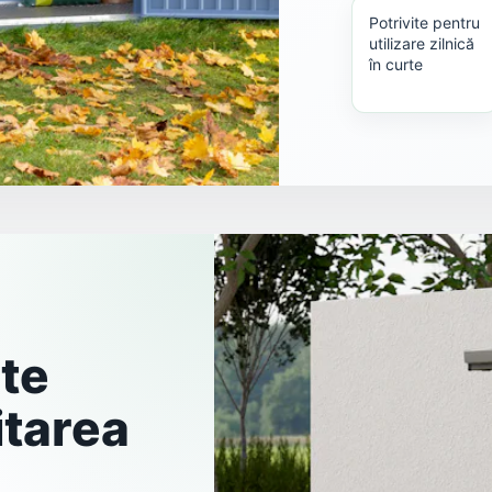
Potrivite pentru
utilizare zilnică
în curte
ite
itarea