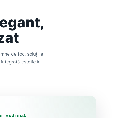
legant,
zat
emne de foc, soluțiile
integrată estetic în
 DE GRĂDINĂ